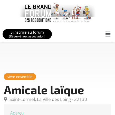
S'inscrire au forum
(Réservé aux association)
vivre ensemble
Amicale laïque
Saint-Lormel, La Ville des Loing - 22130
Aperçu