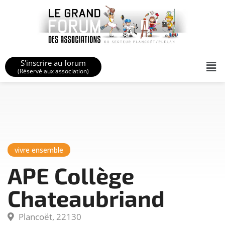
S'inscrire au forum
(Réservé aux association)
vivre ensemble
APE Collège
Chateaubriand
Plancoët, 22130