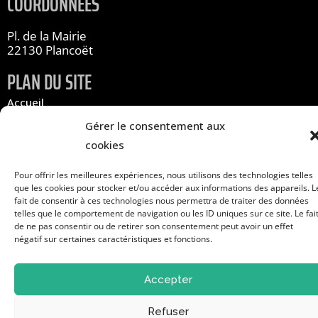
COORDONNÉES
Pl. de la Mairie
22130 Plancoët
PLAN DU SITE
Accueil
Infos pratiques
Gérer le consentement aux
Les associations
cookies
À propos
Pour offrir les meilleures expériences, nous utilisons des technologies telles
que les cookies pour stocker et/ou accéder aux informations des appareils. L
Contact
fait de consentir à ces technologies nous permettra de traiter des données
S'inscrire au forum
telles que le comportement de navigation ou les ID uniques sur ce site. Le fai
de ne pas consentir ou de retirer son consentement peut avoir un effet
négatif sur certaines caractéristiques et fonctions.
Mentions légales
Cookies
Accepter
Site réalisé par www.cocktail-graphic.com
Refuser