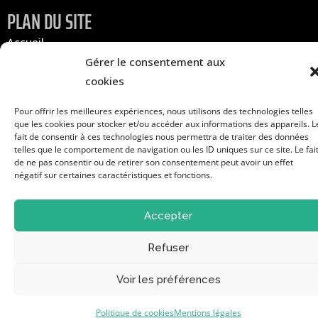
PLAN DU SITE
Accueil
Infos pratiques
Gérer le consentement aux
Les associations
cookies
Pour offrir les meilleures expériences, nous utilisons des technologies telles
À propos
que les cookies pour stocker et/ou accéder aux informations des appareils. L
Contact
fait de consentir à ces technologies nous permettra de traiter des données
telles que le comportement de navigation ou les ID uniques sur ce site. Le fai
S'inscrire au forum
de ne pas consentir ou de retirer son consentement peut avoir un effet
négatif sur certaines caractéristiques et fonctions.
Mentions légales
Cookies
Accepter
Refuser
Site réalisé par www.cocktail-graphic.com
Voir les préférences
Politique de cookies
Mentions légales