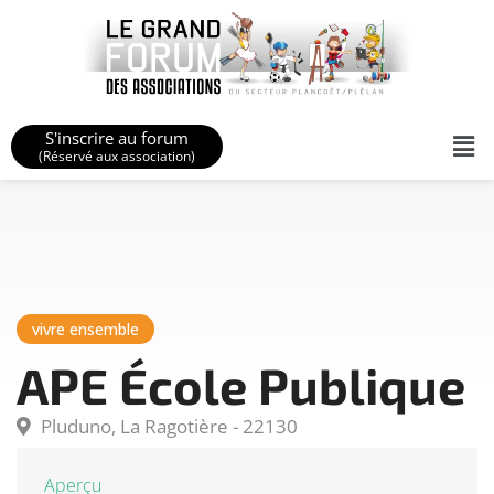
S'inscrire au forum
(Réservé aux association)
vivre ensemble
APE École Publique
Pluduno, La Ragotière - 22130
Aperçu