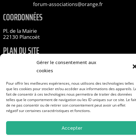
forum-associations@orange.fr
COORDONNÉES
Pl. de la Mairie
22130 Plancoët
PLAN DU SITE
Accueil
Gérer le consentement aux
Infos pratiques
cookies
Les associations
Pour offrir les meilleures expériences, nous utilisons des technologies telles
que les cookies pour stocker et/ou accéder aux informations des appareils. L
À propos
fait de consentir à ces technologies nous permettra de traiter des données
Contact
telles que le comportement de navigation ou les ID uniques sur ce site. Le fai
de ne pas consentir ou de retirer son consentement peut avoir un effet
S'inscrire au forum
négatif sur certaines caractéristiques et fonctions.
Mentions légales
Cookies
Accepter