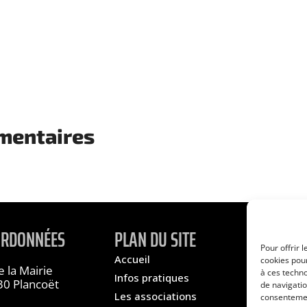
mentaires
ORDONNÉES
PLAN DU SITE
Pour offrir 
Accueil
À propos
cookies pour
de la Mairie
à ces techn
Infos pratiques
Contact
0 Plancoët
de navigatio
Les associations
S'inscrire
consentement