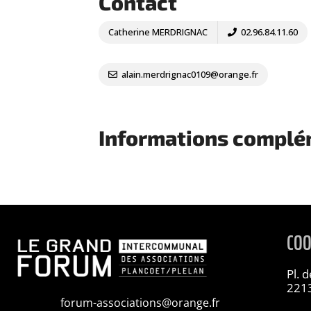
Contact
Catherine MERDRIGNAC
02.96.84.11.60
alain.merdrignac0109@orange.fr
Informations complé
CO
Pl. 
2213
forum-associations@orange.fr