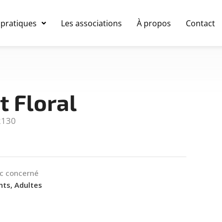
 pratiques
Les associations
À propos
Contact
t Floral
2130
ic concerné
nts, Adultes