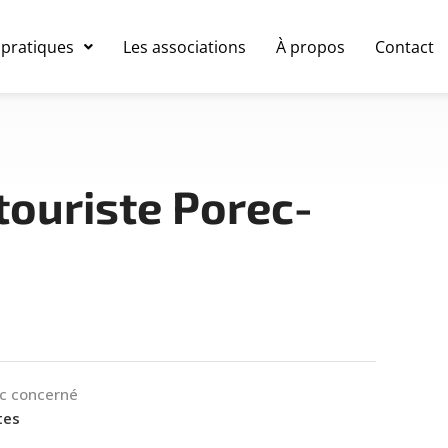
 pratiques
Les associations
À propos
Contact
touriste Porec-
ic concerné
tes