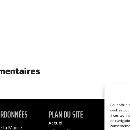
mentaires
Pour offrir 
ORDONNÉES
PLAN DU SITE
cookies pour
à ces techn
de navigatio
Accueil
À propos
consentement
de la Mairie