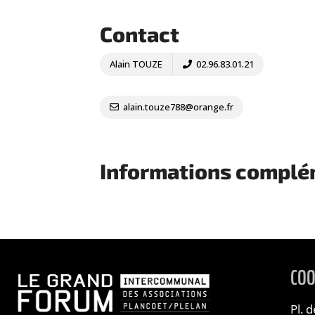
Contact
Alain TOUZE
02.96.83.01.21
alain.touze788@orange.fr
Informations complé
CO
Pl. 