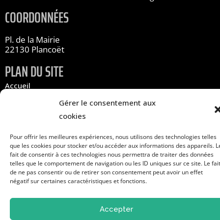
COORDONNÉES
Pl. de la Mairie
22130 Plancoët
PLAN DU SITE
Accueil
Infos pratiques
Gérer le consentement aux
Les associations
cookies
À propos
Pour offrir les meilleures expériences, nous utilisons des technologies telles
que les cookies pour stocker et/ou accéder aux informations des appareils. L
Contact
fait de consentir à ces technologies nous permettra de traiter des données
S'inscrire au forum
telles que le comportement de navigation ou les ID uniques sur ce site. Le fai
de ne pas consentir ou de retirer son consentement peut avoir un effet
négatif sur certaines caractéristiques et fonctions.
Mentions légales
Cookies
Accepter