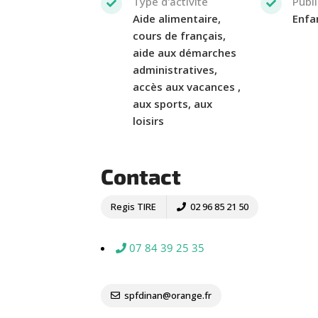
Type d'activité
Publ
Aide alimentaire,
Enfa
cours de français,
aide aux démarches
administratives,
accès aux vacances ,
aux sports, aux
loisirs
Contact
Regis TIRE
02 96 85 21 50
07 84 39 25 35
spfdinan@orange.fr