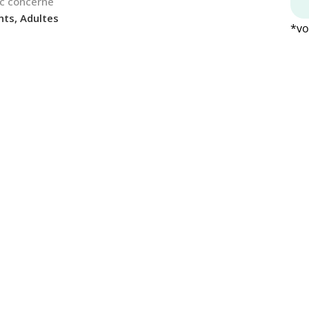
ic concerné
nts, Adultes
*vo