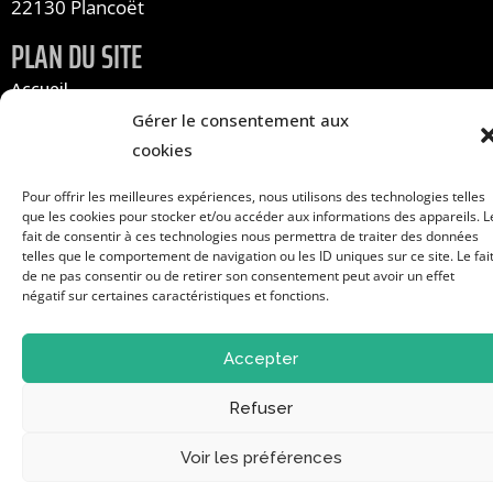
22130 Plancoët
PLAN DU SITE
Accueil
Infos pratiques
Gérer le consentement aux
Les associations
cookies
Pour offrir les meilleures expériences, nous utilisons des technologies telles
À propos
que les cookies pour stocker et/ou accéder aux informations des appareils. L
Contact
fait de consentir à ces technologies nous permettra de traiter des données
telles que le comportement de navigation ou les ID uniques sur ce site. Le fai
S'inscrire au forum
de ne pas consentir ou de retirer son consentement peut avoir un effet
négatif sur certaines caractéristiques et fonctions.
Mentions légales
Cookies
Accepter
Refuser
Site réalisé par www.cocktail-graphic.com
Voir les préférences