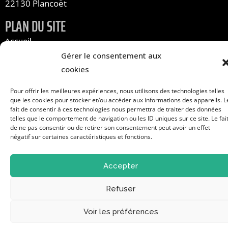
22130 Plancoët
PLAN DU SITE
Accueil
Infos pratiques
Gérer le consentement aux
Les associations
cookies
Pour offrir les meilleures expériences, nous utilisons des technologies telles
À propos
que les cookies pour stocker et/ou accéder aux informations des appareils. L
Contact
fait de consentir à ces technologies nous permettra de traiter des données
telles que le comportement de navigation ou les ID uniques sur ce site. Le fai
S'inscrire au forum
de ne pas consentir ou de retirer son consentement peut avoir un effet
négatif sur certaines caractéristiques et fonctions.
Mentions légales
Cookies
Accepter
Refuser
Site réalisé par www.cocktail-graphic.com
Voir les préférences